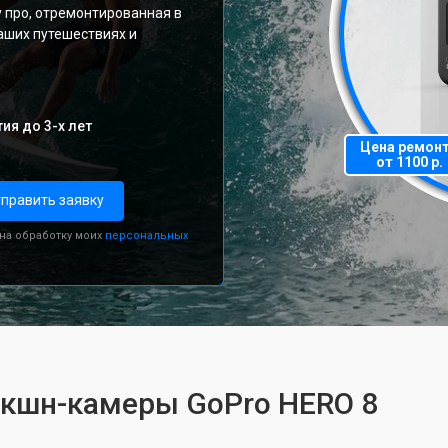
 про, отремонтированная в
аших путешествиях и
ия до 3-х лет
Цена ремон
от 1100 р.
править заявку
 на обработку моих
персональных
экшн-камеры GoPro HERO 8