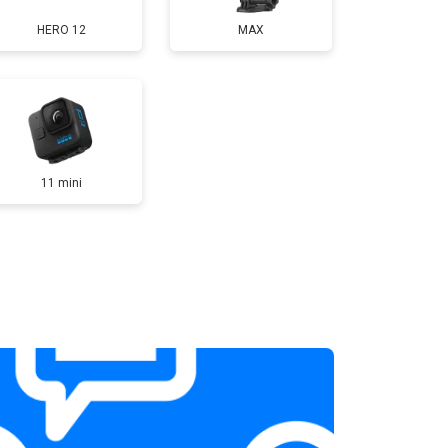
HERO 12
MAX
11 mini