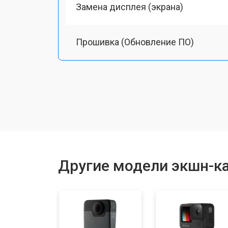
Замена дисплея (экрана)
Прошивка (Обновление ПО)
Восстановление после попадания в
Ремонт/замена картоприемника(кар
Чистка оптики(линзоблока)
Другие модели экшн-к