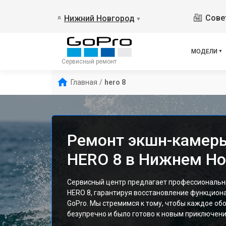
Сове
Нижний Новгород
▼
МОДЕЛИ
Сервисный ремонт
Главная
/
hero 8
Ремонт экшн-камер
HERO 8 в Нижнем Н
Сервисный центр предлагает профессиональ
HERO 8, гарантируя восстановление функцион
GoPro. Мы стремимся к тому, чтобы каждое об
безупречно и было готово к новым приключен