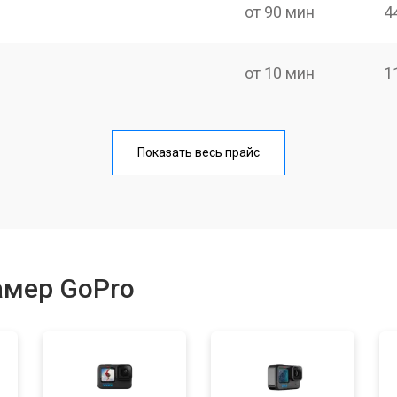
от 90 мин
4
от 10 мин
1
лаги
от 30 мин
1
Показать весь прайс
тридера) sd
от 30 мин
2
от 40 мин
1
амер GoPro